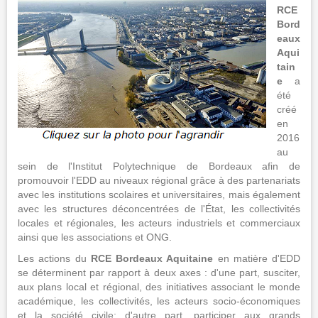
RCE
Bord
eaux
Aqui
tain
e
a
été
créé
en
2016
au
sein de l'Institut Polytechnique de Bordeaux afin de
promouvoir l'EDD au niveaux régional grâce à des partenariats
avec les institutions scolaires et universitaires, mais également
avec les structures déconcentrées de l'État, les collectivités
locales et régionales, les acteurs industriels et commerciaux
ainsi que les associations et ONG.
Les actions du
RCE Bordeaux Aquitaine
en matière d'EDD
se déterminent par rapport à deux axes : d'une part, susciter,
aux plans local et régional, des initiatives associant le monde
académique, les collectivités, les acteurs socio-économiques
et la société civile; d'autre part, participer aux grands